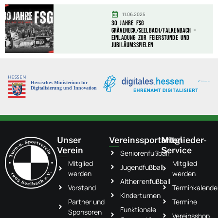
11.06.2025
30 Jahre FSG
Gräveneck/Seelbach/Falkenbach –
Einladung zur Feierstunde und
Jubiläumsspielen
Unser
Vereinssportarten
Mitglieder-
Verein
Service
Seniorenfußball
Mitglied
Mitglied
Jugendfußball
werden
werden
Altherrenfußball
Vorstand
Terminkalende
Kinderturnen
Partner und
Termine
Funktionale
Sponsoren
Vereinsshop