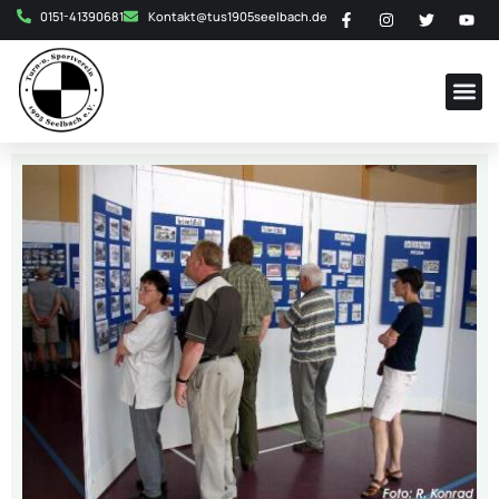
0151-41390681
Kontakt@tus1905seelbach.de