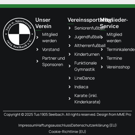
Unser
Vereinssportarten
Mitglieder-
Verein
Service
Seniorenfußball
Mitglied
Mitglied
Jugendfußball
werden
werden
Altherrenfußball
Vorstand
Terminkalende
Kinderturnen
Partner und
Termine
Funktionale
Sponsoren
Vereinsshop
Gymnastik
LineDance
Indiaca
Karate (inkl.
Kinderkarate)
Copyright © 2025 Tus 1905 Seelbach. All rights reserved. Design from
MME Pro
Impressum
Haftungsausschluss
Datenschutzerklärung (EU)
Cookie-Richtlinie (EU)