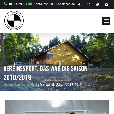
0151-41390681
Kontakt@tus1905seelbach.de
Vereinssport: Das war die Saison
2018/2019
Home
»
Senioren fußball
»
Das war die Saison 2018/2019