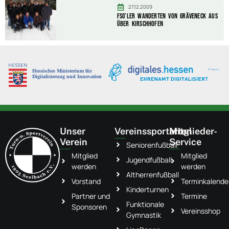
27.12.2009
FSG’ler wanderten von Gräveneck aus
über Kirschhofen
Unser
Vereinssportarten
Mitglieder-
Verein
Service
Seniorenfußball
Mitglied
Mitglied
Jugendfußball
werden
werden
Altherrenfußball
Vorstand
Terminkalende
Kinderturnen
Partner und
Termine
Funktionale
Sponsoren
Vereinsshop
Gymnastik