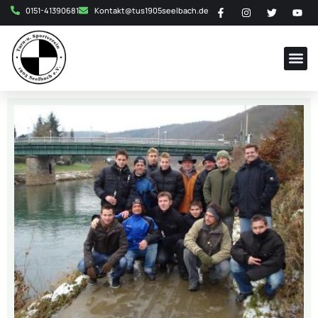
0151-41390681
Kontakt@tus1905seelbach.de