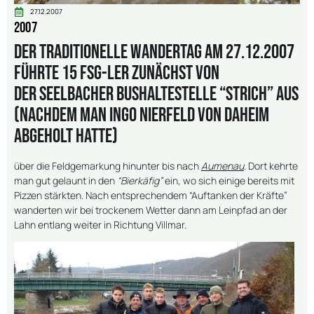
27.12.2007
2007
Der traditionelle Wandertag am 27.12.2007
führte 15 FSG-ler zunächst von
der Seelbacher Bushaltestelle “Strich” aus
(nachdem man Ingo Nierfeld von daheim
abgeholt hatte)
über die Feldgemarkung hinunter bis nach
Aumenau
.
Dort kehrte
man gut gelaunt in den
“Bierkäfig”
ein, wo sich einige bereits mit
Pizzen stärkten. Nach entsprechendem “Auftanken der Kräfte”
wanderten wir bei trockenem Wetter dann am Leinpfad an der
Lahn entlang weiter in Richtung Villmar.