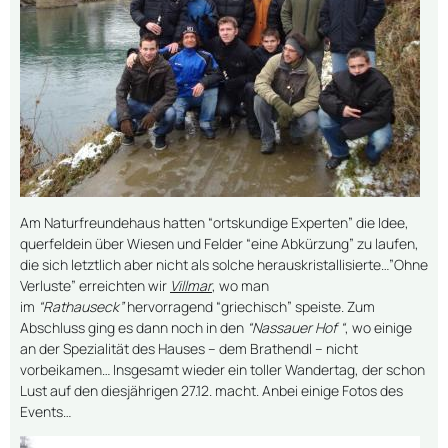
Am Naturfreundehaus hatten “ortskundige Experten” die Idee,
querfeldein über Wiesen und Felder “eine Abkürzung” zu laufen,
die sich letztlich aber nicht als solche herauskristallisierte…”Ohne
Verluste” erreichten wir
Villmar
, wo man
im
“Rathauseck”
hervorragend “griechisch” speiste. Zum
Abschluss ging es dann noch in den
“Nassauer Hof “
, wo einige
an der Spezialität des Hauses – dem Brathendl – nicht
vorbeikamen… Insgesamt wieder ein toller Wandertag, der schon
Lust auf den diesjährigen 27.12. macht. Anbei einige Fotos des
Events…