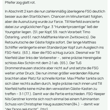
Pfeifer zog glatt rot.
In Abschnitt 2 kam die nun zahlenmäßig überlegene FSG deutlich
besser aus den Startlöchern. Chancen im Minutentakt folgten,
aber die Ausnutzung wurde zur Farce. Till Nierfeld avancierte
dabei zur unglücklichen Figur. 3 “Hundertprozentige” ließ der
Youngster liegen. (51. per Kopf, 59. nach Vorarbeit Timo
Österling, und 61. nach Maßflanke Marvin Zwitkowics). Die
Retourkutsche der Gäste folgte sofort. Der lange Matthias
Schliffer verlängerte einen Standard per Kopf zum Ausgleich ins
FSG-Netz. (63.). Aber die FSG schlug zurück. Diesmal war Till
Nierfeld über links der Vorbereiter – , seine präzise Hereingabe
schloss Alex Schön mit dem 2:1 ab. (65.). Der TuS
Drommershausen steckte aber nicht auf und setzte die FSG
weiter unter Druck. Die nun immer größer werdenden Räume
brachten aber Platz für schnelle Konter. Max Pfeifer tankte sich
sich über rechts außen durch, legte präzise nach innen und Till
Nierfeld hatte keine mühe den verwaisten Gäste-Kasten zu
treffen – 3:1 (77.). Damit war die Partie entschieden. FSG-Keeper
Nils Gerstner konnte sich noch einmal bei einem fulminanten
Schuss von Christopher Haug auszeichnen(84.) – damit war
“der Drops gelutscht”. (thz)