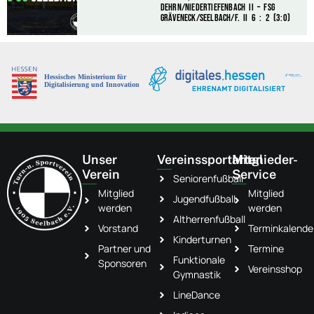
Dehrn/Niedertiefenbach II – FSG
Gräveneck/Seelbach/F. II 6 : 2 (3:0)
Unser
Vereinssportarten
Mitglieder-
Verein
Service
Seniorenfußball
Mitglied
Mitglied
Jugendfußball
werden
werden
Altherrenfußball
Vorstand
Terminkalende
Kinderturnen
Partner und
Termine
Funktionale
Sponsoren
Vereinsshop
Gymnastik
LineDance