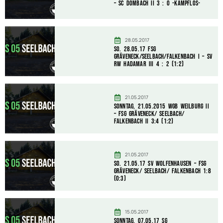
– SC Dombach II 3 : 0 -kampflos-
28.05.2017
So. 28.05.17 FSG
Gräveneck/Seelbach/Falkenbach I – SV
RW Hadamar III 4 : 2 (1:2)
21.05.2017
Sonntag, 21.05.2015 WGB Weilburg II
– FSG Gräveneck/ Seelbach/
Falkenbach II 3:4 (1:2)
21.05.2017
So. 21.05.17 SV Wolfenhausen – FSG
Gräveneck/ Seelbach/ Falkenbach 1:8
(0:3)
15.05.2017
Sonntag, 07.05.17 SG