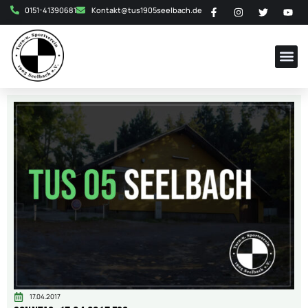
0151-41390681
Kontakt@tus1905seelbach.de
17.04.2017