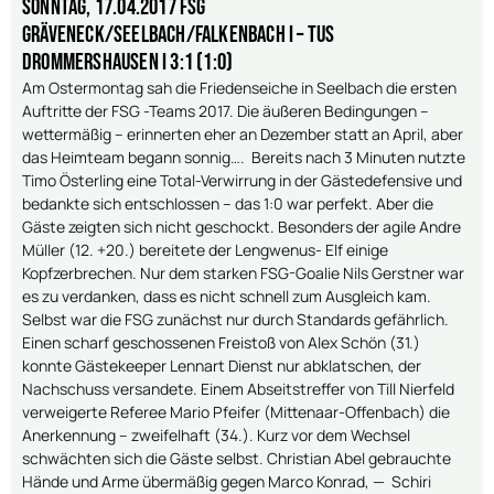
Sonntag, 17.04.2017 FSG
Gräveneck/Seelbach/Falkenbach I – TuS
Drommershausen I 3:1 (1:0)
Am Ostermontag sah die Friedenseiche in Seelbach die ersten
Auftritte der FSG -Teams 2017. Die äußeren Bedingungen –
wettermäßig – erinnerten eher an Dezember statt an April, aber
das Heimteam begann sonnig…. Bereits nach 3 Minuten nutzte
Timo Österling eine Total-Verwirrung in der Gästedefensive und
bedankte sich entschlossen – das 1:0 war perfekt. Aber die
Gäste zeigten sich nicht geschockt. Besonders der agile Andre
Müller (12. +20.) bereitete der Lengwenus- Elf einige
Kopfzerbrechen. Nur dem starken FSG-Goalie Nils Gerstner war
es zu verdanken, dass es nicht schnell zum Ausgleich kam.
Selbst war die FSG zunächst nur durch Standards gefährlich.
Einen scharf geschossenen Freistoß von Alex Schön (31.)
konnte Gästekeeper Lennart Dienst nur abklatschen, der
Nachschuss versandete. Einem Abseitstreffer von Till Nierfeld
verweigerte Referee Mario Pfeifer (Mittenaar-Offenbach) die
Anerkennung – zweifelhaft (34.). Kurz vor dem Wechsel
schwächten sich die Gäste selbst. Christian Abel gebrauchte
Hände und Arme übermäßig gegen Marco Konrad, — Schiri