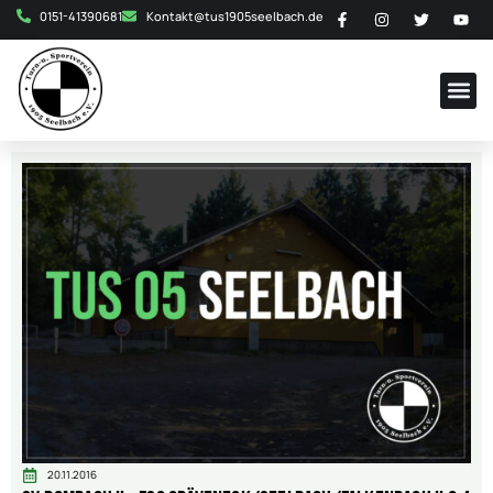
0151-41390681
Kontakt@tus1905seelbach.de
20.11.2016