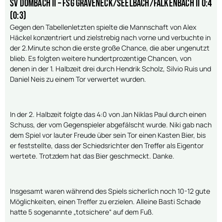
SV Dombach II – FSG Gräveneck/Seelbach/Falkenbach II 0:4
(0:3)
Gegen den Tabellenletzten spielte die Mannschaft von Alex
Häckel konzentriert und zielstrebig nach vorne und verbuchte in
der 2.Minute schon die erste große Chance, die aber ungenutzt
blieb. Es folgten weitere hundertprozentige Chancen, von
denen in der 1. Halbzeit drei durch Hendrik Scholz, Silvio Ruis und
Daniel Neis zu einem Tor verwertet wurden.
In der 2. Halbzeit folgte das 4:0 von Jan Niklas Paul durch einen
Schuss, der vom Gegenspieler abgefälscht wurde. Niki gab nach
dem Spiel vor lauter Freude über sein Tor einen Kasten Bier, bis
er feststellte, dass der Schiedsrichter den Treffer als Eigentor
wertete. Trotzdem hat das Bier geschmeckt. Danke.
Insgesamt waren während des Spiels sicherlich noch 10-12 gute
Möglichkeiten, einen Treffer zu erzielen. Alleine Basti Schade
hatte 5 sogenannte „totsichere“ auf dem Fuß.