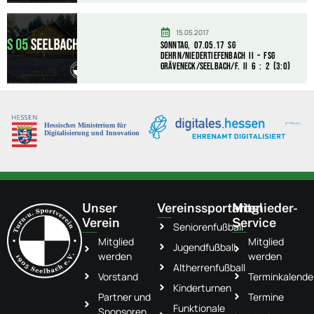
15.05.2017
Sonntag, 07.05.17 SG
Dehrn/Niedertiefenbach II – FSG
Gräveneck/Seelbach/F. II 6 : 2 (3:0)
Unser
Vereinssportarten
Mitglieder-
Verein
Service
Seniorenfußball
Mitglied
Mitglied
Jugendfußball
werden
werden
Altherrenfußball
Vorstand
Terminkalende
Kinderturnen
Partner und
Termine
Funktionale
Sponsoren