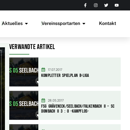
Aktuelles
Vereinssportarten
Kontakt
Verwandte Artikel
17.07.2017
Kompletter Spielplan B-Liga
28.05.2017
FSG Gräveneck/Seelbach/Falkenbach II – SC
Dombach II 3 : 0 -kampflos-