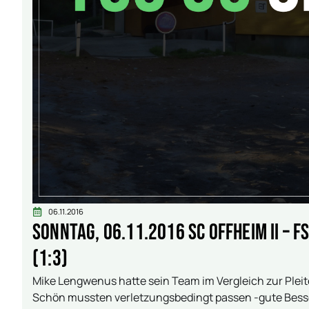
06.11.2016
Sonntag, 06.11.2016 SC Offheim II – 
(1:3)
Mike Lengwenus hatte sein Team im Vergleich zur Pleit
Schön mussten verletzungsbedingt passen -gute Besse