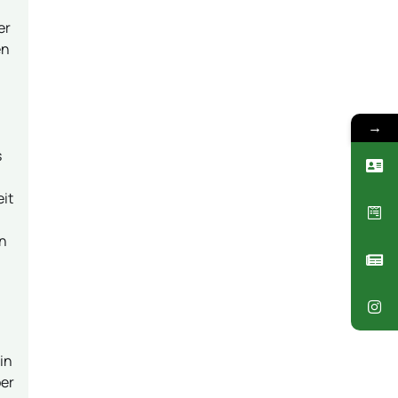
er
en
→
s
eit
en
in
ber