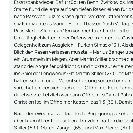
Ersatzbank wieder. Dafür rückten Benni Zwitkowics, Marv
Startelf und die legte auf dem tiefen Rasen einen furi
nach Pass von Lulzim Krasniqi frei vor dem Offheimer 
später machte es Marvin Heimerl besser. Nach Vorlage 
Pass Martin Stiller aus 16m von rechts unter die Latte –
Unzulänglichkeiten in der Defensive brachten die Gastg
Gelegenheit zum Ausgleich – Furkan Simsek(13.). Als
Blick den Rasen verlassen musste, – Marius Zanger üb
ein Grummeln im Magen. Aber Martin Stiller brachte die
stand der Angreifer goldrichtig und nickte zur erneut
ins Spiel der Lengwenus-Elf. Martin Stiller (27.) und Ma
hätten schon für die Vorentscheidung sorgen können, t
vorbehalten, der sich nach einer Offheimer Ecke ! un
durchsetzte. Letzlich war dann Offheim`s Daniel Patz 
Christian Ibel im Offheimer Kasten, das 1:3 (33.). Dami
Nach dem Wechsel verflachte die Begegnung zusehend
aber kaum Akzente zu setzen. Trotzdem hätten die Gäs
Stiller (59.), Marcel Zanger (65.) und Max Pfeifer (67.)