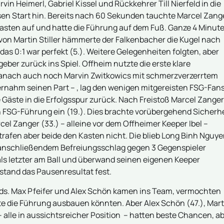
in Heimerl, Gabriel Kissel und Rückkehrer Till Nierfeld in die
osen Start hin. Bereits nach 60 Sekunden tauchte Marcel Zang
Kasten auf und hatte die Führung auf dem Fuß. Ganze 4 Minut
von Martin Stiller hämmerte der Falkenbacher die Kugel nach
 das 0:1 war perfekt (5.). Weitere Gelegenheiten folgten, aber
eber zurück ins Spiel. Offheim nutzte die erste klare
 danach auch noch Marvin Zwitkowics mit schmerzverzerrtem
ernahm seinen Part – , lag den wenigen mitgereisten FSG-Fan
 Gäste in die Erfolgsspur zurück. Nach Freistoß Marcel Zanger
en FSG-Führung ein (19.). Dies brachte vorübergehend Sicherh
rcel Zanger (33.) – alleine vor dem Offheimer Keeper Ibel –
rafen aber beide den Kasten nicht. Die blieb Long Binh Nguy
d anschließendem Befreiungsschlag gegen 3 Gegenspieler
als letzter am Ball und überwand seinen eigenen Keeper
t stand das Pausenresultat fest.
s. Max Pfeifer und Alex Schön kamen ins Team, vermochten
te die Führung ausbauen könnten. Aber Alex Schön (47.), Mart
 – alle in aussichtsreicher Position – hatten beste Chancen, a