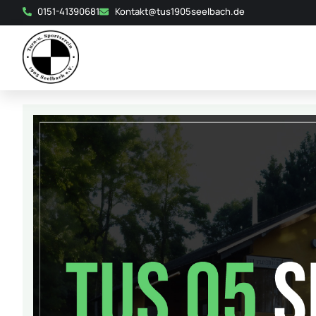
0151-41390681
Kontakt@tus1905seelbach.de