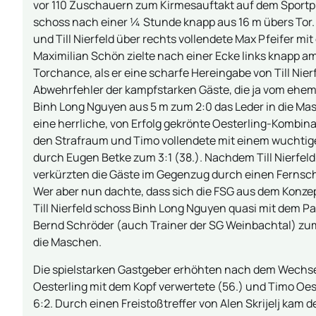
vor 110 Zuschauern zum Kirmesauftakt auf dem Sportp
schoss nach einer ¼ Stunde knapp aus 16 m übers Tor.
und Till Nierfeld über rechts vollendete Max Pfeifer m
Maximilian Schön zielte nach einer Ecke links knapp a
Torchance, als er eine scharfe Hereingabe von Till Nie
Abwehrfehler der kampfstarken Gäste, die ja vom ehe
Binh Long Nguyen aus 5 m zum 2:0 das Leder in die Ma
eine herrliche, von Erfolg gekrönte Oesterling-Kombinat
den Strafraum und Timo vollendete mit einem wuchtige
durch Eugen Betke zum 3:1 (38.). Nachdem Till Nierfel
verkürzten die Gäste im Gegenzug durch einen Fernsc
Wer aber nun dachte, dass sich die FSG aus dem Konzep
Till Nierfeld schoss Binh Long Nguyen quasi mit dem P
Bernd Schröder (auch Trainer der SG Weinbachtal) zum
die Maschen.
Die spielstarken Gastgeber erhöhten nach dem Wechsel
Oesterling mit dem Kopf verwertete (56.) und Timo Oes
6:2. Durch einen Freistoßtreffer von Alen Skrijelj kam