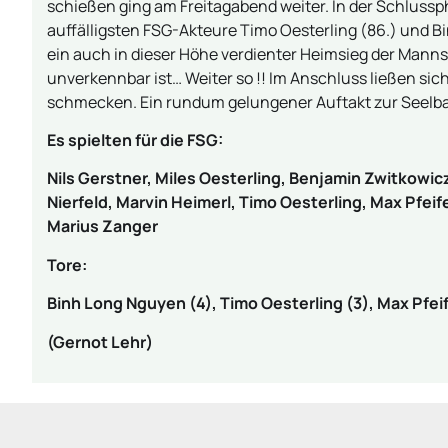
schießen ging am Freitagabend weiter. In der Schluss
auffälligsten FSG-Akteure Timo Oesterling (86.) und Bi
ein auch in dieser Höhe verdienter Heimsieg der Mann
unverkennbar ist… Weiter so !! Im Anschluss ließen si
schmecken. Ein rundum gelungener Auftakt zur Seelbac
Es spielten für die FSG:
Nils Gerstner, Miles Oesterling, Benjamin Zwitkowicz
Nierfeld, Marvin Heimerl, Timo Oesterling, Max Pfei
Marius Zanger
Tore:
Binh Long Nguyen (4), Timo Oesterling (3), Max Pfei
(Gernot Lehr)