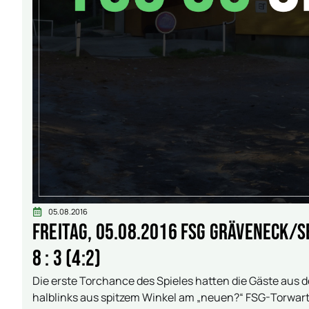
05.08.2016
Freitag, 05.08.2016 FSG Gräveneck/S
8 : 3 (4:2)
Die erste Torchance des Spieles hatten die Gäste aus d
halblinks aus spitzem Winkel am „neuen?“ FSG-Torwart