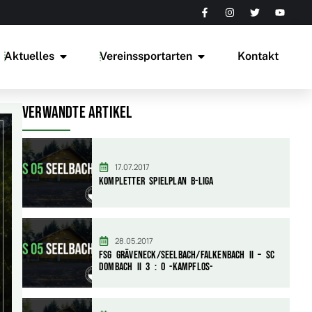
Aktuelles
Vereinssportarten
Kontakt
Verwandte Artikel
17.07.2017
Kompletter Spielplan B-Liga
28.05.2017
FSG Gräveneck/Seelbach/Falkenbach II – SC
Dombach II 3 : 0 -kampflos-