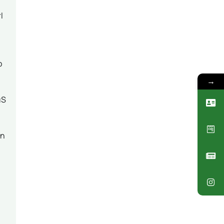
l
b
→
uS
.
on