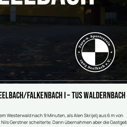
eelbach/Falkenbach I – TuS Waldernbach 
em Westerwald nach 9 Minuten, als Alen Skrijelj aus 6 m von
 Nils Gerstner scheiterte. Dann übernahmen aber die Gastge