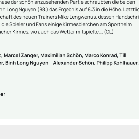
phase der schön anzusehenden Partie schraubten die beiden
nh Long Nguyen (88.) das Ergebnis auf 8:3 in die Höhe. Letztli
schaft des neuen Trainers Mike Lengwenus, dessen Handschri
ch die Spieler und Fans einige Kirmesbierchen am Sportheim
her Kirmes, wo auch das Wetter mitspielte…. (GL)
, Marcel Zanger, Maximilian Schön, Marco Konrad, Till
fer, Binh Long Nguyen – Alexander Schön, Philipp Kohlhauer,
fer