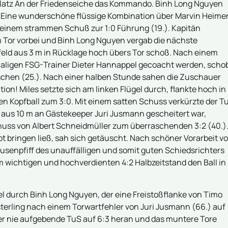
latz An der Friedenseiche das Kommando. Binh Long Nguyen
 Eine wunderschöne flüssige Kombination über Marvin Heimer
it einem strammen Schuß zur 1:0 Führung (19.). Kapitän
m Tor vorbei und Binh Long Nguyen vergab die nächste
rfeld aus 3 m in Rücklage hoch übers Tor schoß. Nach einem
maligen FSG-Trainer Dieter Hannappel gecoacht werden, scho
schen (25.). Nach einer halben Stunde sahen die Zuschauer
ion! Miles setzte sich am linken Flügel durch, flankte hoch in
n Kopfball zum 3:0. Mit einem satten Schuss verkürzte der T
d aus 10 m an Gästekeeper Juri Jusmann gescheitert war,
huss von Albert Schneidmüller zum überraschenden 3:2 (40.)
t bringen ließ, sah sich getäuscht. Nach schöner Vorarbeit v
ausenpfiff des unauffälligen und somit guten Schiedsrichters
 wichtigen und hochverdienten 4:2 Halbzeitstand den Ball in
 durch Binh Long Nguyen, der eine Freistoßflanke von Timo
terling nach einem Torwartfehler von Juri Jusmann (66.) auf
 der nie aufgebende TuS auf 6:3 heran und das muntere Tore