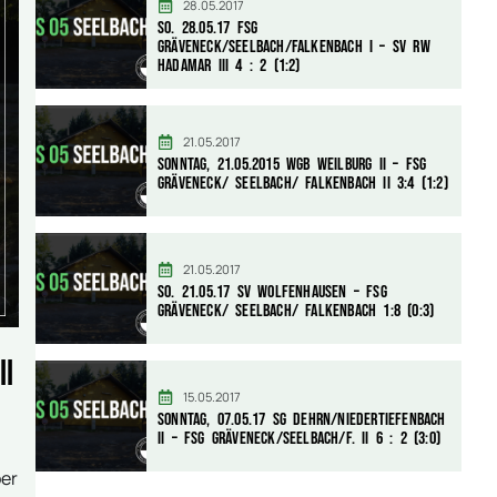
28.05.2017
So. 28.05.17 FSG
Gräveneck/Seelbach/Falkenbach I – SV RW
Hadamar III 4 : 2 (1:2)
21.05.2017
Sonntag, 21.05.2015 WGB Weilburg II – FSG
Gräveneck/ Seelbach/ Falkenbach II 3:4 (1:2)
21.05.2017
So. 21.05.17 SV Wolfenhausen – FSG
Gräveneck/ Seelbach/ Falkenbach 1:8 (0:3)
II
15.05.2017
Sonntag, 07.05.17 SG Dehrn/Niedertiefenbach
II – FSG Gräveneck/Seelbach/F. II 6 : 2 (3:0)
ber