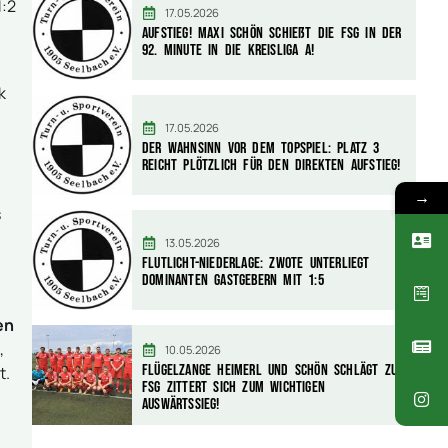
1:2
17.05.2026
AUFSTIEG! Maxi Schön schießt die FSG in der
92. Minute in die Kreisliga A!
k
17.05.2026
Der Wahnsinn vor dem Topspiel: Platz 3
reicht plötzlich für den direkten Aufstieg!
→
s
13.05.2026
Flutlicht-Niederlage: Zwote unterliegt
dominanten Gastgebern mit 1:5
en
,
10.05.2026
Flügelzange Heimerl und Schön schlägt zu:
t.
FSG zittert sich zum wichtigen
Auswärtssieg!