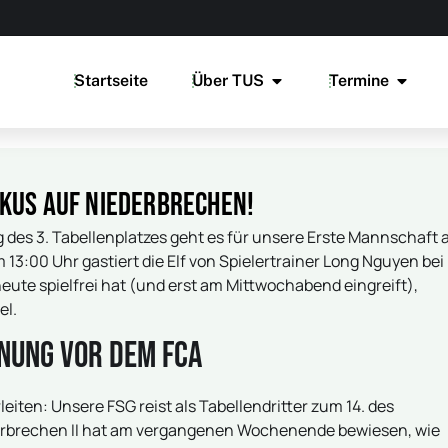
Startseite
Über TUS
Termine
kus auf Niederbrechen!
s 3. Tabellenplatzes geht es für unsere Erste Mannschaft
13:00 Uhr gastiert die Elf von Spielertrainer Long Nguyen bei
ute spielfrei hat (und erst am Mittwochabend eingreift),
el.
nung vor dem FCA
rleiten: Unsere FSG reist als Tabellendritter zum 14. des
derbrechen II hat am vergangenen Wochenende bewiesen, wie