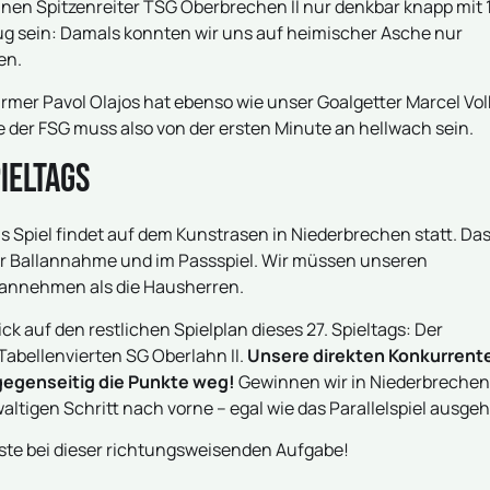
nen Spitzenreiter TSG Oberbrechen II nur denkbar knapp mit 
ug sein: Damals konnten wir uns auf heimischer Asche nur
en.
mer Pavol Olajos hat ebenso wie unser Goalgetter Marcel Vol
e der FSG muss also von der ersten Minute an hellwach sein.
ieltags
s Spiel findet auf dem Kunstrasen in Niederbrechen statt. Da
der Ballannahme und im Passspiel. Wir müssen unseren
 annehmen als die Hausherren.
ick auf den restlichen Spielplan dieses 27. Spieltags: Der
abellenvierten SG Oberlahn II.
Unsere direkten Konkurrent
gegenseitig die Punkte weg!
Gewinnen wir in Niederbrechen
ltigen Schritt nach vorne – egal wie das Parallelspiel ausgeh
te bei dieser richtungsweisenden Aufgabe!