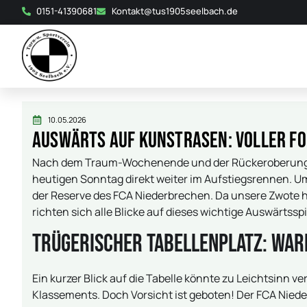
0151-41390681
Kontakt@tus1905seelbach.de
10.05.2026
Auswärts auf Kunstrasen: Voller Fo
Nach dem Traum-Wochenende und der Rückeroberung de
heutigen Sonntag direkt weiter im Aufstiegsrennen. Um 
der Reserve des FCA Niederbrechen. Da unsere Zwote he
richten sich alle Blicke auf dieses wichtige Auswärtsspi
Trügerischer Tabellenplatz: War
Ein kurzer Blick auf die Tabelle könnte zu Leichtsinn ve
Klassements. Doch Vorsicht ist geboten! Der FCA Nie