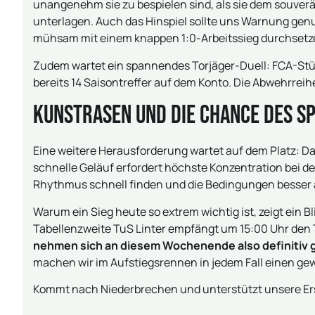
unangenehm sie zu bespielen sind, als sie dem souverä
unterlagen. Auch das Hinspiel sollte uns Warnung gen
mühsam mit einem knappen 1:0-Arbeitssieg durchsetz
Zudem wartet ein spannendes Torjäger-Duell: FCA-Stür
bereits 14 Saisontreffer auf dem Konto. Die Abwehrreih
Kunstrasen und die Chance des Sp
Eine weitere Herausforderung wartet auf dem Platz: Da
schnelle Geläuf erfordert höchste Konzentration bei 
Rhythmus schnell finden und die Bedingungen besser
Warum ein Sieg heute so extrem wichtig ist, zeigt ein Bl
Tabellenzweite TuS Linter empfängt um 15:00 Uhr den T
nehmen sich an diesem Wochenende also definitiv 
machen wir im Aufstiegsrennen in jedem Fall einen gewa
Kommt nach Niederbrechen und unterstützt unsere Ers