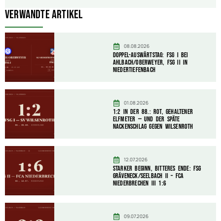
Verwandte Artikel
08.08.2026
Doppel-Auswärtstag: FSG I bei
Ahlbach/Oberweyer, FSG II in
Niedertiefenbach
01.08.2026
1:2 in der 88.: Rot, gehaltener
Elfmeter — und der späte
Nackenschlag gegen Wilsenroth
12.07.2026
Starker Beginn, bitteres Ende: FSG
Gräveneck/Seelbach II – FCA
Niederbrechen III 1:6
09.07.2026