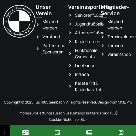
Unser
Vereinssportarten
Mitglieder-
Verein
Service
Seniorenfußball
Mitglied
Mitglied
Jugendfußball
werden
werden
Altherrenfußball
Vorstand
Terminkalende
Kinderturnen
Partner und
Termine
Funktionale
Sponsoren
Vereinsshop
Gymnastik
LineDance
Indiaca
Karate (inkl.
Kinderkarate)
Copyright © 2025 Tus 1905 Seelbach. All rights reserved. Design from
MME Pro
Impressum
Haftungsausschluss
Datenschutzerklärung (EU)
Cookie-Richtlinie (EU)
↓