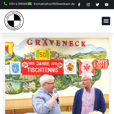
0151-41390681
Kontakt@tus1905seelbach.de