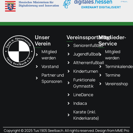
Unser
Vereinssportarten
Mitglieder-
Verein
Service
Seniorenfußball
Mitglied
Mitglied
Jugendfußball
werden
werden
Altherrenfußball
Vorstand
Terminkalende
Kinderturnen
Partner und
Termine
Funktionale
Sponsoren
Vereinsshop
Gymnastik
LineDance
Indiaca
Karate (inkl.
Kinderkarate)
Copyright © 2025 Tus 1905 Seelbach. All rights reserved. Design from
MME Pro