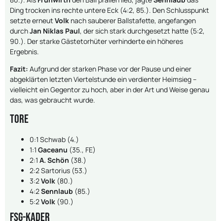
Ding trocken ins rechte untere Eck (4:2, 85.). Den Schlusspunkt
setzte erneut
Volk
nach sauberer Ballstafette, angefangen
durch
Jan Niklas Paul
, der sich stark durchgesetzt hatte (5:2,
90.). Der starke Gästetorhüter verhinderte ein höheres
Ergebnis.
Fazit:
Aufgrund der starken Phase vor der Pause und einer
abgeklärten letzten Viertelstunde ein verdienter Heimsieg –
vielleicht ein Gegentor zu hoch, aber in der Art und Weise genau
das, was gebraucht wurde.
Tore
0:1 Schwab (4.)
1:1
Gaceanu
(35., FE)
2:1
A. Schön
(38.)
2:2 Sartorius (53.)
3:2
Volk
(80.)
4:2
Sennlaub
(85.)
5:2
Volk
(90.)
FSG-Kader