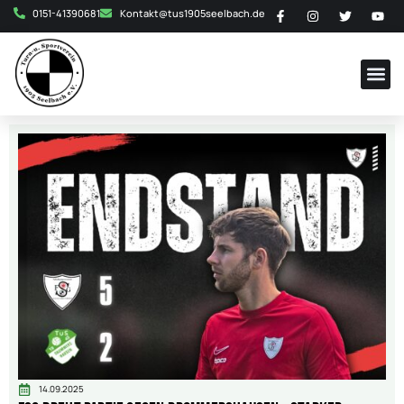
0151-41390681
Kontakt@tus1905seelbach.de
14.09.2025