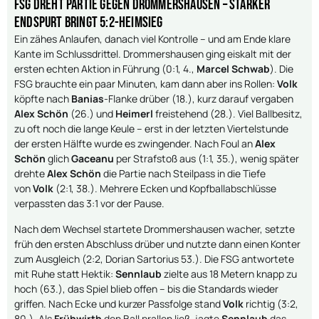
FSG dreht Partie gegen Drommershausen – starker
Endspurt bringt 5:2-Heimsieg
Ein zähes Anlaufen, danach viel Kontrolle – und am Ende klare
Kante im Schlussdrittel. Drommershausen ging eiskalt mit der
ersten echten Aktion in Führung (0:1, 4.,
Marcel Schwab
). Die
FSG brauchte ein paar Minuten, kam dann aber ins Rollen:
Volk
köpfte nach
Banias
-Flanke drüber (18.), kurz darauf vergaben
Alex Schön
(26.) und
Heimerl
freistehend (28.). Viel Ballbesitz,
zu oft noch die lange Keule – erst in der letzten Viertelstunde
der ersten Hälfte wurde es zwingender. Nach Foul an
Alex
Schön
glich
Gaceanu
per Strafstoß aus (1:1, 35.), wenig später
drehte
Alex Schön
die Partie nach Steilpass in die Tiefe
von
Volk
(2:1, 38.). Mehrere Ecken und Kopfballabschlüsse
verpassten das 3:1 vor der Pause.
Nach dem Wechsel startete Drommershausen wacher, setzte
früh den ersten Abschluss drüber und nutzte dann einen Konter
zum Ausgleich (2:2, Dorian Sartorius 53.). Die FSG antwortete
mit Ruhe statt Hektik:
Sennlaub
zielte aus 18 Metern knapp zu
hoch (63.), das Spiel blieb offen – bis die Standards wieder
griffen. Nach Ecke und kurzer Passfolge stand
Volk
richtig (3:2,
80.). Als
Frühwirth
den Ball prallen ließ, jagte
Sennlaub
das