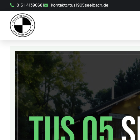
0151-41390681
Kontakt@tus1905seelbach.de