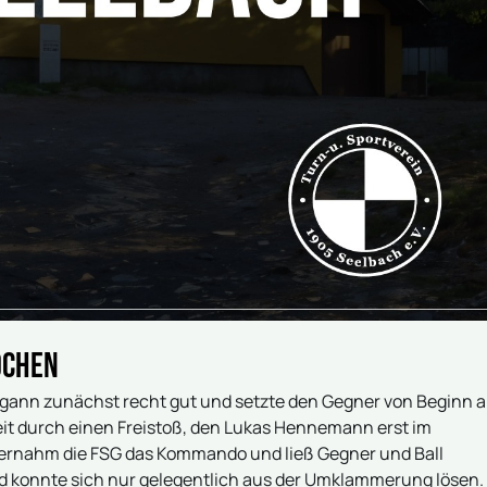
rochen
begann zunächst recht gut und setzte den Gegner von Beginn 
eit durch einen Freistoß, den Lukas Hennemann erst im
bernahm die FSG das Kommando und ließ Gegner und Ball
nd konnte sich nur gelegentlich aus der Umklammerung lösen.