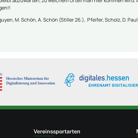
s bleibt abzuwarten, zu welchem Urteil man hier kommen wird. 
gen!!
en, M. Schön, A. Schön (Stiller 26.), Pfeifer, Scholz, D. Paul
Vereinssportarten