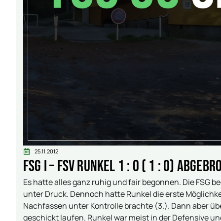
25.11.2012
FSG I – FSV Runkel 1 : 0 ( 1 : 0) abgeb
Es hatte alles ganz ruhig und fair begonnen. Die FSG 
unter Druck. Dennoch hatte Runkel die erste Möglichk
Nachfassen unter Kontrolle brachte (3.). Dann aber ü
geschickt laufen. Runkel war meist in der Defensive u