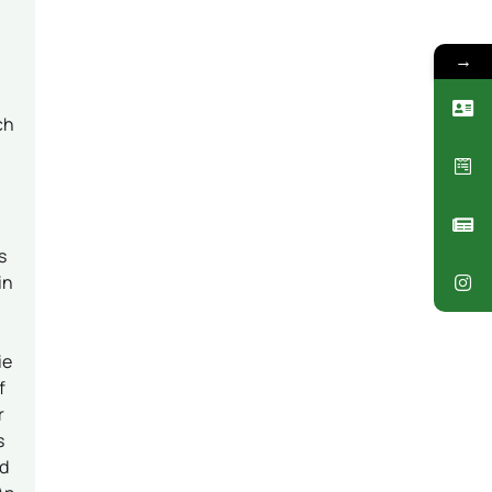
→
ch
s
in
ie
f
r
s
rd