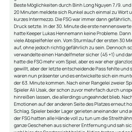
Beste Möglichkeiten durch Binh Long Nguyen 7./9. und 
20 Minuten meldete sich Runkel auch einmal zu Wort un
kurzes Intermezzo. Die FSG war immer dann gefährlich,
Druck setzte. In der 30. Minute die erste nennenswert
hatte Keeper Lukas Hennemann keine Probleme. Dann ab
viele Abspielfehler ein. Vom Sturmlauf der ersten 30 
auf, ohne jedoch richtig gefährlich zu sein. Dennoch sc
verwandelte einen Handelfmeter sicher (45 +1) und dam
hatte die FSG mehr vom Spiel, aber es war eher glan
gewillt, aber der letzte entscheidende Pass fehlte und 
waren nun präsenter und es entwickelte sich ein munte
der 63. Minute kommen. Nach einer Rangelei zweier Spi
Spieler Ali Usak, der schon zuvor mehrfach durch unspor
hinreißen lassen, die allerdings ungeahndet blieb. Nac
Emotionen auf der anderen Seite des Platzes erneut h
Schlag. Spieler beider Lager gerieten aneinander und 
der FSG hatten alle Hände voll zu tun um die Streithäh
ganze Geschehen aus sicherer Entfernung und sah sich 