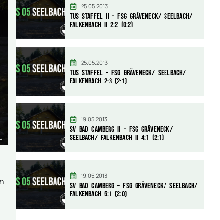
25.05.2013
TuS Staffel II – FSG Gräveneck/ Seelbach/
Falkenbach II 2:2 (0:2)
25.05.2013
TuS Staffel – FSG Gräveneck/ Seelbach/
Falkenbach 2:3 (2:1)
19.05.2013
SV Bad Camberg II – FSG Gräveneck/
Seelbach/ Falkenbach II 4:1 (2:1)
19.05.2013
an
SV Bad Camberg – FSG Gräveneck/ Seelbach/
Falkenbach 5:1 (2:0)