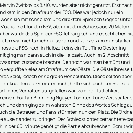
Marvin Zwitkovics 8./10. wurden aber nicht genutzt. Erst nach
d kam in den Strafraum der FSG. Dies war jedoch nur ein
 wenn sie mit schnellem und direktem Spiel den Gegner unter
e Möglichkeit für den FSV, aber mit dem Schuss aus 20 Metern
er wurde das Spiel der FSG lethargisch und es schlichen si
Minuten war nichts mehr zu sehen und Runkel kam nun stärker
hoss die FSG noch in Halbzeit eins ein Tor. Timo Oesterling
it ging man dann auch in die Halbzeit. Auch im 2. Abschnitt
zlos was man zustande brachte. Dennoch war man bemüht und
so verpuffte vieles am Strafraum der Gäste. Die Gäste ihrerseit
res Spiel, jedoch ohne große Höhepunkte. Diese sollten aber 
eler kochten die Gemüter hoch, hatte sich doch der Runkeler
tliches Verhalten aufgefallen war, zu einer Tätlichkeit
h einem Foul an Binh Long Nguyen kochten kurze Zeit später d
och und dann ging es im wahrsten Sinne des Wortes Schlag au
auch die Betreuer und Fans stürmten nun den Platz. Die Ordne
ne auseinander zu bringen. Der Schiedsrichter betrachtete da
in der 65. Minute genötigt die Partie abzubrechen. Somit wi