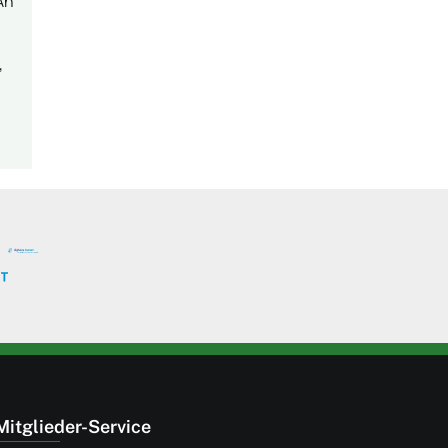
An
,
Mitglieder-Service