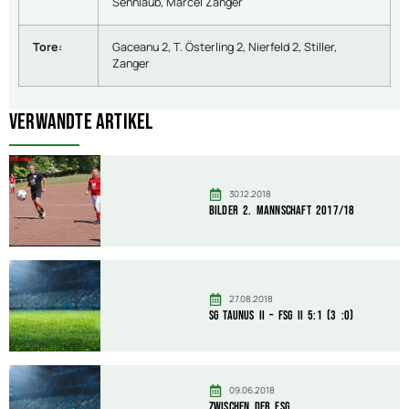
Sennlaub, Marcel Zanger
Tore:
Gaceanu 2, T. Österling 2, Nierfeld 2, Stiller,
Zanger
Verwandte Artikel
30.12.2018
Bilder 2. Mannschaft 2017/18
27.08.2018
SG Taunus II – FSG II 5:1 (3 :0)
09.06.2018
zwischen der FSG