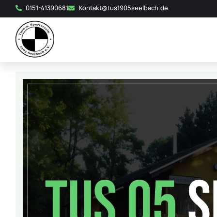
0151-41390681
Kontakt@tus1905seelbach.de