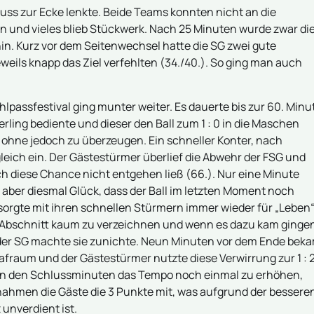
uss zur Ecke lenkte. Beide Teams konnten nicht an die
n und vieles blieb Stückwerk. Nach 25 Minuten wurde zwar di
hin. Kurz vor dem Seitenwechsel hatte die SG zwei gute
eweils knapp das Ziel verfehlten (34./40.). So ging man auch
hlpassfestival ging munter weiter. Es dauerte bis zur 60. Minu
ing bediente und dieser den Ball zum 1 : 0 in die Maschen
, ohne jedoch zu überzeugen. Ein schneller Konter, nach
leich ein. Der Gästestürmer überlief die Abwehr der FSG und
ch diese Chance nicht entgehen ließ (66.). Nur eine Minute
aber diesmal Glück, dass der Ball im letzten Moment noch
orgte mit ihren schnellen Stürmern immer wieder für „Leben
. Abschnitt kaum zu verzeichnen und wenn es dazu kam ginge
 der SG machte sie zunichte. Neun Minuten vor dem Ende bek
afraum und der Gästestürmer nutzte diese Verwirrung zur 1 : 
G in den Schlussminuten das Tempo noch einmal zu erhöhen,
ahmen die Gäste die 3 Punkte mit, was aufgrund der bessere
unverdient ist.