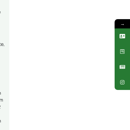
e
→
te,
“
n
am
2
n