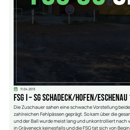
11.04.2013
FSG I – SG Schadeck/Hofen/Eschenau 1 
Die Zuschauer sahen eine schwache Vorstellung beide
zahlreichen Fehlpässen geprägt. So kam über die ges
und der Ball wurde meist lang und unkontrolliert nach
in Gräveneck keinesfalls und die FSG tat sich von Begi