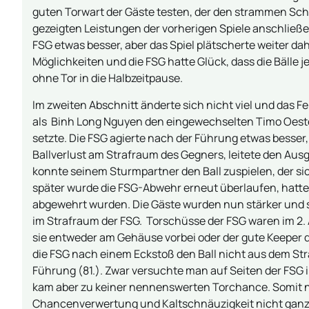
guten Torwart der Gäste testen, der den strammen Sch
gezeigten Leistungen der vorherigen Spiele anschließe
FSG etwas besser, aber das Spiel plätscherte weiter da
Möglichkeiten und die FSG hatte Glück, dass die Bälle j
ohne Tor in die Halbzeitpause.
Im zweiten Abschnitt änderte sich nicht viel und das Fe
als Binh Long Nguyen den eingewechselten Timo Oesterl
setzte. Die FSG agierte nach der Führung etwas besser
Ballverlust am Strafraum des Gegners, leitete den Ausg
konnte seinem Sturmpartner den Ball zuspielen, der si
später wurde die FSG-Abwehr erneut überlaufen, hatte 
abgewehrt wurden. Die Gäste wurden nun stärker und s
im Strafraum der FSG. Torschüsse der FSG waren im 2
sie entweder am Gehäuse vorbei oder der gute Keeper
die FSG nach einem Eckstoß den Ball nicht aus dem Str
Führung (81.). Zwar versuchte man auf Seiten der FS
kam aber zu keiner nennenswerten Torchance. Somit n
Chancenverwertung und Kaltschnäuzigkeit nicht ganz 