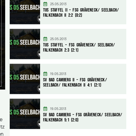
25.05.2013
TuS Staffel II – FSG Gräveneck/ Seelbach/
Falkenbach II 2:2 (0:2)
25.05.2013
TuS Staffel – FSG Gräveneck/ Seelbach/
Falkenbach 2:3 (2:1)
19.05.2013
SV Bad Camberg II – FSG Gräveneck/
Seelbach/ Falkenbach II 4:1 (2:1)
19.05.2013
SV Bad Camberg – FSG Gräveneck/ Seelbach/
de
Falkenbach 5:1 (2:0)
atz
en