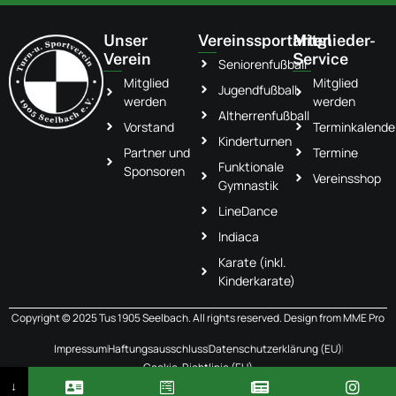
Unser
Vereinssportarten
Mitglieder-
Verein
Service
Seniorenfußball
Mitglied
Mitglied
Jugendfußball
werden
werden
Altherrenfußball
Vorstand
Terminkalende
Kinderturnen
Partner und
Termine
Funktionale
Sponsoren
Vereinsshop
Gymnastik
LineDance
Indiaca
Karate (inkl.
Kinderkarate)
Copyright © 2025 Tus 1905 Seelbach. All rights reserved. Design from
MME Pro
Impressum
Haftungsausschluss
Datenschutzerklärung (EU)
Cookie-Richtlinie (EU)
↓