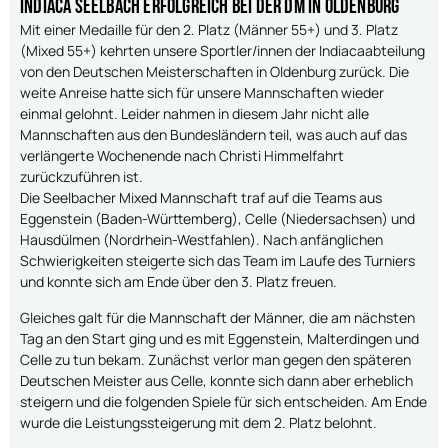
Indiaca Seelbach erfolgreich bei der DM in Oldenburg
Mit einer Medaille für den 2. Platz (Männer 55+) und 3. Platz
(Mixed 55+) kehrten unsere Sportler/innen der Indiacaabteilung
von den Deutschen Meisterschaften in Oldenburg zurück. Die
weite Anreise hatte sich für unsere Mannschaften wieder
einmal gelohnt. Leider nahmen in diesem Jahr nicht alle
Mannschaften aus den Bundesländern teil, was auch auf das
verlängerte Wochenende nach Christi Himmelfahrt
zurückzuführen ist.
Die Seelbacher Mixed Mannschaft traf auf die Teams aus
Eggenstein (Baden-Württemberg), Celle (Niedersachsen) und
Hausdülmen (Nordrhein-Westfahlen). Nach anfänglichen
Schwierigkeiten steigerte sich das Team im Laufe des Turniers
und konnte sich am Ende über den 3. Platz freuen.
Gleiches galt für die Mannschaft der Männer, die am nächsten
Tag an den Start ging und es mit Eggenstein, Malterdingen und
Celle zu tun bekam. Zunächst verlor man gegen den späteren
Deutschen Meister aus Celle, konnte sich dann aber erheblich
steigern und die folgenden Spiele für sich entscheiden. Am Ende
wurde die Leistungssteigerung mit dem 2. Platz belohnt.