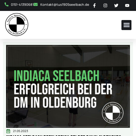
0151-41390681
Kontakt@tus1905seelbach.de
21.05.2023