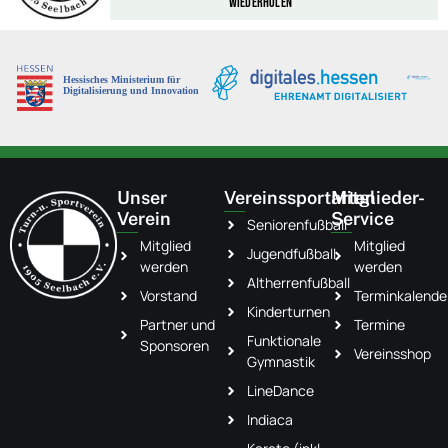
wiederholen
Unser
Vereinssportarten
Mitglieder-
Verein
Service
Seniorenfußball
Mitglied
Mitglied
Jugendfußball
werden
werden
Altherrenfußball
Vorstand
Terminkalende
Kinderturnen
Partner und
Termine
Funktionale
Sponsoren
Vereinsshop
Gymnastik
LineDance
Indiaca