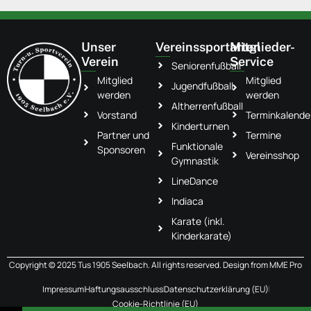
Unser
Vereinssportarten
Mitglieder-
Verein
Service
Seniorenfußball
Mitglied
Mitglied
Jugendfußball
werden
werden
Altherrenfußball
Vorstand
Terminkalende
Kinderturnen
Partner und
Termine
Funktionale
Sponsoren
Vereinsshop
Gymnastik
LineDance
Indiaca
Karate (inkl.
Kinderkarate)
Copyright © 2025 Tus 1905 Seelbach. All rights reserved. Design from
MME Pro
Impressum
Haftungsausschluss
Datenschutzerklärung (EU)
Cookie-Richtlinie (EU)