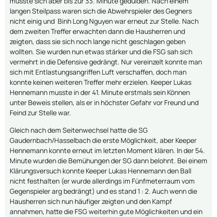
musste sich aber bis zur 33. Minute gedulden. Nach einem
langen Steilpass waren sich die Abwehrspieler des Gegners
nicht einig und Binh Long Nguyen war erneut zur Stelle. Nach
dem zweiten Treffer erwachten dann die Hausherren und
zeigten, dass sie sich noch lange nicht geschlagen geben
wollten. Sie wurden nun etwas stärker und die FSG sah sich
vermehrt in die Defensive gedrängt. Nur vereinzelt konnte man
sich mit Entlastungsangriffen Luft verschaffen, doch man
konnte keinen weiteren Treffer mehr erzielen. Keeper Lukas
Hennemann musste in der 41. Minute erstmals sein Können
unter Beweis stellen, als er in höchster Gefahr vor Freund und
Feind zur Stelle war.
Gleich nach dem Seitenwechsel hatte die SG
Gaudernbach/Hasselbach die erste Möglichkeit, aber Keeper
Hennemann konnte erneut im letzten Moment klären. In der 54.
Minute wurden die Bemühungen der SG dann belohnt. Bei einem
Klärungsversuch konnte Keeper Lukas Hennemann den Ball
nicht festhalten (er wurde allerdings im Fünfmeterraum vom
Gegenspieler arg bedrängt) und es stand 1 : 2. Auch wenn die
Hausherren sich nun häufiger zeigten und den Kampf
annahmen, hatte die FSG weiterhin gute Möglichkeiten und ein