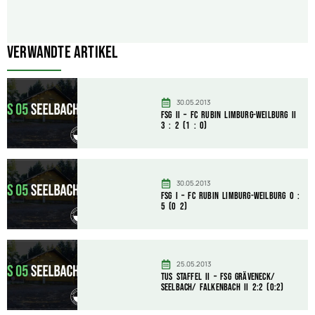
Verwandte Artikel
30.05.2013
FSG II – FC Rubin Limburg-Weilburg II
3 : 2 (1 : 0)
30.05.2013
FSG I – FC Rubin Limburg-Weilburg 0 :
5 (0 2)
25.05.2013
TuS Staffel II – FSG Gräveneck/
Seelbach/ Falkenbach II 2:2 (0:2)