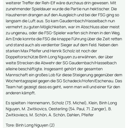
weiterer Treffer der Reh-Elf wäre durchaus drin gewesen. Mit
zunehmender Spieldauer wurde die Partie nun hektischer. Die
Hausherren drangen auf den Ausgleich und bei der FSG ging so
langsam die Luft aus. So kam Gaudernbach/Hasselbach nun
vermehrt zu guten Möglichkeiten, war im Abschluss aber meist
zu ungenau, oder die FSG-Spieler warfen sich ihnen in den Weg.
Am Ende konnte die FSG die knappe Führung über die Zeit retten
und stand auch als verdienter Sieger auf dem Feld. Neben den
starken Max Pfeifer und Henrik Scholz ist noch der
Doppeltorschütze Binh Long Nguyen zu erwähnen, der über
weite Strecken die Abwehr der SG Gaudernbach/Hasselbach
alleine beschäftigte. Insgesamt gehört der gesamten
Mannschaft ein großes Lob für diese Steigerung gegenüber dem
Wochentagsspiel gegen die SG Schadeck/Hofen/Eschenau. Das
Team hat gezeigt dass es geht, wenn man will und einer für den
anderen kämpft.
Es spielten: Hennemann, Scholz (73. Michel), Klein, Binh Long
Nguyen, M. Zwitkovics, Oesterling (54. Paul, 71. Zanger), B.
Zwitkoviecs, M. Schön, A. Schön, Dahlen, Pfeifer
Tore: Binh Long Nguyen (2)