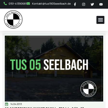
0151-41390681
Kontakt@tus1905seelbach.de
14.04.2013