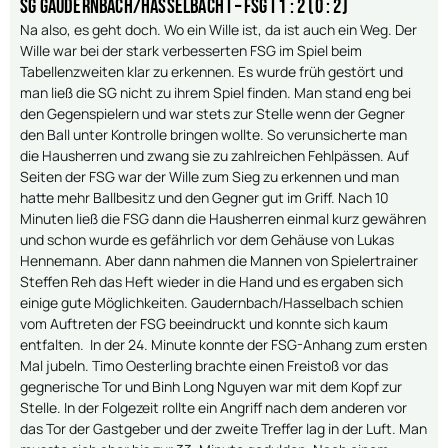
SG Gaudernbach/Hasselbach I – FSG I 1 : 2 (0 : 2)
Na also, es geht doch. Wo ein Wille ist, da ist auch ein Weg. Der
Wille war bei der stark verbesserten FSG im Spiel beim
Tabellenzweiten klar zu erkennen. Es wurde früh gestört und
man ließ die SG nicht zu ihrem Spiel finden. Man stand eng bei
den Gegenspielern und war stets zur Stelle wenn der Gegner
den Ball unter Kontrolle bringen wollte. So verunsicherte man
die Hausherren und zwang sie zu zahlreichen Fehlpässen. Auf
Seiten der FSG war der Wille zum Sieg zu erkennen und man
hatte mehr Ballbesitz und den Gegner gut im Griff. Nach 10
Minuten ließ die FSG dann die Hausherren einmal kurz gewähren
und schon wurde es gefährlich vor dem Gehäuse von Lukas
Hennemann. Aber dann nahmen die Mannen von Spielertrainer
Steffen Reh das Heft wieder in die Hand und es ergaben sich
einige gute Möglichkeiten. Gaudernbach/Hasselbach schien
vom Auftreten der FSG beeindruckt und konnte sich kaum
entfalten. In der 24. Minute konnte der FSG-Anhang zum ersten
Mal jubeln. Timo Oesterling brachte einen Freistoß vor das
gegnerische Tor und Binh Long Nguyen war mit dem Kopf zur
Stelle. In der Folgezeit rollte ein Angriff nach dem anderen vor
das Tor der Gastgeber und der zweite Treffer lag in der Luft. Man