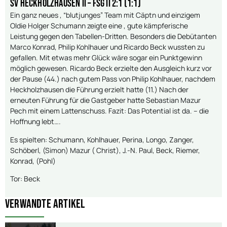
SV Heckholzhausen II – FSG II 2:1 (1:1)
Ein ganz neues , “blutjunges” Team mit Cäptn und einzigem
Oldie Holger Schumann zeigte eine , gute kämpferische
Leistung gegen den Tabellen-Dritten. Besonders die Debütanten
Marco Konrad, Philip Kohlhauer und Ricardo Beck wussten zu
gefallen. Mit etwas mehr Glück wäre sogar ein Punktgewinn
möglich gewesen. Ricardo Beck erzielte den Ausgleich kurz vor
der Pause (44.) nach gutem Pass von Philip Kohlhauer, nachdem
Heckholzhausen die Führung erzielt hatte (11.) Nach der
erneuten Führung für die Gastgeber hatte Sebastian Mazur
Pech mit einem Lattenschuss. Fazit: Das Potential ist da. – die
Hoffnung lebt….
Es spielten: Schumann, Kohlhauer, Perina, Longo, Zanger,
Schöberl, (Simon) Mazur ( Christ), J.-N. Paul, Beck, Riemer,
Konrad, (Pohl)
Tor: Beck
Verwandte Artikel