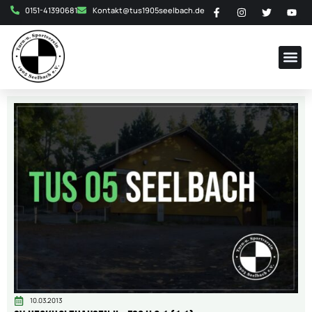
0151-41390681
Kontakt@tus1905seelbach.de
10.03.2013