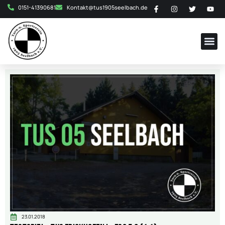
0151-41390681
Kontakt@tus1905seelbach.de
23.01.2018