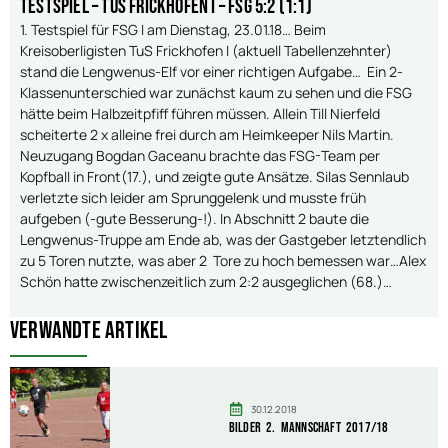
Testspiel – TuS Frickhofen I – FSG 5:2 (1:1)
1. Testspiel für FSG I am Dienstag, 23.01.18… Beim
Kreisoberligisten TuS Frickhofen I (aktuell Tabellenzehnter)
stand die Lengwenus-Elf vor einer richtigen Aufgabe… Ein 2-
Klassenunterschied war zunächst kaum zu sehen und die FSG
hätte beim Halbzeitpfiff führen müssen. Allein Till Nierfeld
scheiterte 2 x alleine frei durch am Heimkeeper Nils Martin.
Neuzugang Bogdan Gaceanu brachte das FSG-Team per
Kopfball in Front(17.), und zeigte gute Ansätze. Silas Sennlaub
verletzte sich leider am Sprunggelenk und musste früh
aufgeben (-gute Besserung-!). In Abschnitt 2 baute die
Lengwenus-Truppe am Ende ab, was der Gastgeber letztendlich
zu 5 Toren nutzte, was aber 2 Tore zu hoch bemessen war…Alex
Schön hatte zwischenzeitlich zum 2:2 ausgeglichen (68.)…
Verwandte Artikel
30.12.2018
Bilder 2. Mannschaft 2017/18