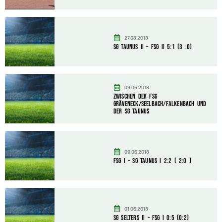
27.08.2018
SG Taunus II – FSG II 5:1 (3 :0)
09.06.2018
zwischen der FSG
Gräveneck/Seelbach/Falkenbach und
der SG Taunus
09.06.2018
FSG I – SG Taunus I 2:2 ( 2:0 )
01.06.2018
SG Selters II – FSG I 0:5 (0:2)