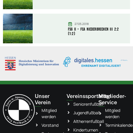
27.05.2018
FSG II – FCA Niederbrechen III 2:2
(1:2)
Unser
Vereinssportarten
Mitglieder-
Verein
Service
Seniorenfußball
Mitglied
Mitglied
Jugendfußball
werden
werden
Altherrenfußball
Vorstand
Terminkalende
Kinderturnen