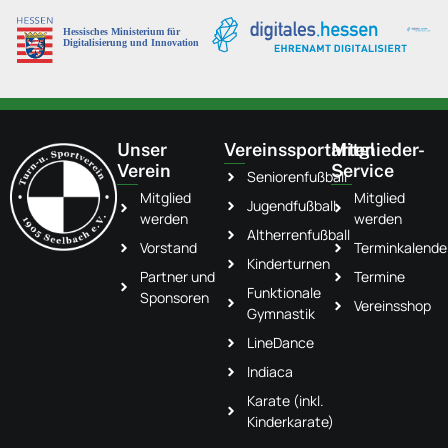
Unser
Vereinssportarten
Mitglieder-
Verein
Service
Seniorenfußball
Mitglied
Mitglied
Jugendfußball
werden
werden
Altherrenfußball
Vorstand
Terminkalende
Kinderturnen
Partner und
Termine
Funktionale
Sponsoren
Vereinsshop
Gymnastik
LineDance
Indiaca
Karate (inkl.
Kinderkarate)