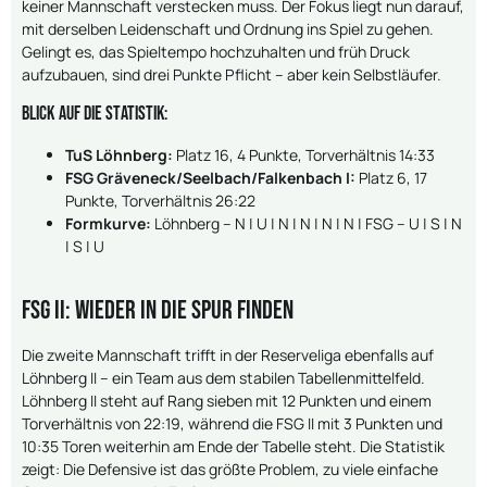
keiner Mannschaft verstecken muss. Der Fokus liegt nun darauf,
mit derselben Leidenschaft und Ordnung ins Spiel zu gehen.
Gelingt es, das Spieltempo hochzuhalten und früh Druck
aufzubauen, sind drei Punkte Pflicht – aber kein Selbstläufer.
Blick auf die Statistik:
TuS Löhnberg:
Platz 16, 4 Punkte, Torverhältnis 14:33
FSG Gräveneck/Seelbach/Falkenbach I:
Platz 6, 17
Punkte, Torverhältnis 26:22
Formkurve:
Löhnberg – N | U | N | N | N | N | FSG – U | S | N
| S | U
FSG II: Wieder in die Spur finden
Die zweite Mannschaft trifft in der Reserveliga ebenfalls auf
Löhnberg II – ein Team aus dem stabilen Tabellenmittelfeld.
Löhnberg II steht auf Rang sieben mit 12 Punkten und einem
Torverhältnis von 22:19, während die FSG II mit 3 Punkten und
10:35 Toren weiterhin am Ende der Tabelle steht. Die Statistik
zeigt: Die Defensive ist das größte Problem, zu viele einfache