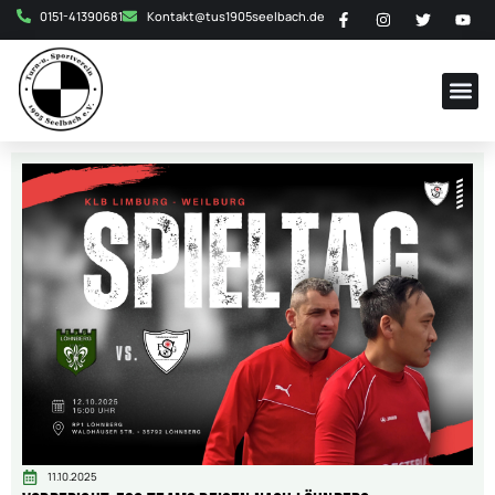
0151-41390681
Kontakt@tus1905seelbach.de
11.10.2025