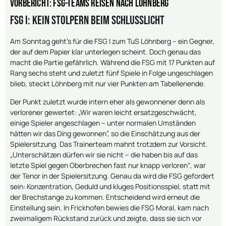
Vorbericht: FSG-Teams reisen nach Löhnberg
FSG I: Kein Stolpern beim Schlusslicht
Am Sonntag geht’s für die FSG I zum TuS Löhnberg – ein Gegner,
der auf dem Papier klar unterlegen scheint. Doch genau das
macht die Partie gefährlich. Während die FSG mit 17 Punkten auf
Rang sechs steht und zuletzt fünf Spiele in Folge ungeschlagen
blieb, steckt Löhnberg mit nur vier Punkten am Tabellenende.
Der Punkt zuletzt wurde intern eher als gewonnener denn als
verlorener gewertet: „Wir waren leicht ersatzgeschwächt,
einige Spieler angeschlagen – unter normalen Umständen
hätten wir das Ding gewonnen”, so die Einschätzung aus der
Spielersitzung. Das Trainerteam mahnt trotzdem zur Vorsicht.
„Unterschätzen dürfen wir sie nicht – die haben bis auf das
letzte Spiel gegen Oberbrechen fast nur knapp verloren“, war
der Tenor in der Spielersitzung. Genau da wird die FSG gefordert
sein: Konzentration, Geduld und kluges Positionsspiel, statt mit
der Brechstange zu kommen. Entscheidend wird erneut die
Einstellung sein. In Frickhofen bewies die FSG Moral, kam nach
zweimaligem Rückstand zurück und zeigte, dass sie sich vor