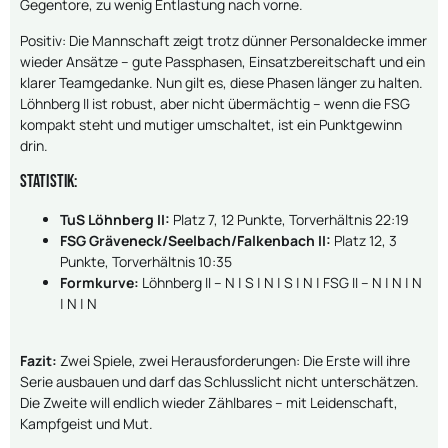
Gegentore, zu wenig Entlastung nach vorne.
Positiv: Die Mannschaft zeigt trotz dünner Personaldecke immer
wieder Ansätze – gute Passphasen, Einsatzbereitschaft und ein
klarer Teamgedanke. Nun gilt es, diese Phasen länger zu halten.
Löhnberg II ist robust, aber nicht übermächtig – wenn die FSG
kompakt steht und mutiger umschaltet, ist ein Punktgewinn
drin.
Statistik:
TuS Löhnberg II:
Platz 7, 12 Punkte, Torverhältnis 22:19
FSG Gräveneck/Seelbach/Falkenbach II:
Platz 12, 3
Punkte, Torverhältnis 10:35
Formkurve:
Löhnberg II – N | S | N | S | N | FSG II – N | N | N
| N | N
Fazit:
Zwei Spiele, zwei Herausforderungen: Die Erste will ihre
Serie ausbauen und darf das Schlusslicht nicht unterschätzen.
Die Zweite will endlich wieder Zählbares – mit Leidenschaft,
Kampfgeist und Mut.