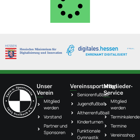
Unser
Vereinssportarten
Mitglieder-
Verein
Service
Seniorenfußball
Mitglied
Mitglied
Jugendfußball
werden
werden
Altherrenfußball
Vorstand
Terminkalende
Kinderturnen
Partner und
Termine
Funktionale
Sponsoren
Vereinsshop
Gymnastik