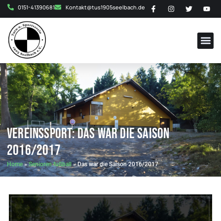
0151-41390681
Kontakt@tus1905seelbach.de
Vereinssport: Das war die Saison
2016/2017
Home
»
Senioren fußball
»
Das war die Saison 2016/2017