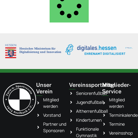
Unser
Vereinssportarten
Mitglieder-
Verein
Service
Seniorenfußball
Mitglied
Mitglied
Jugendfußball
werden
werden
Altherrenfußball
Vorstand
Terminkalende
Kinderturnen
Partner und
Termine
Funktionale
Sponsoren
Vereinsshop
Gymnastik