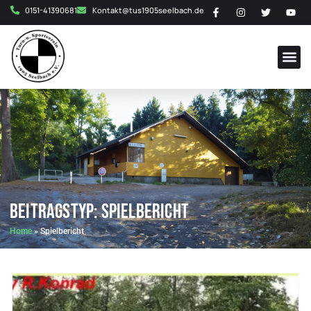
0151-41390681
Kontakt@tus1905seelbach.de
Beitragstyp: Spielbericht
Home
»
Spielbericht