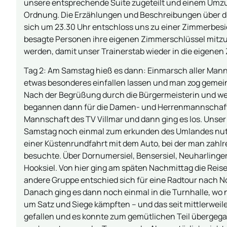
unsere entsprechende Suite zugeteilt und einem Umzu
Ordnung. Die Erzählungen und Beschreibungen über d
sich um 23.30 Uhr entschloss uns zu einer Zimmerbesi
besagte Personen ihre eigenen Zimmerschlüssel mitz
werden, damit unser Trainerstab wieder in die eigene
Tag 2: Am Samstag hieß es dann: Einmarsch aller Mannsc
etwas besonderes einfallen lassen und man zog gemein
Nach der Begrüßung durch die Bürgermeisterin und wei
begannen dann für die Damen- und Herrenmannschaften 
Mannschaft des TV Villmar und dann ging es los. Unser 
Samstag noch einmal zum erkunden des Umlandes nutz
einer Küstenrundfahrt mit dem Auto, bei der man zahlre
besuchte. Über Dornumersiel, Bensersiel, Neuharlingers
Hooksiel. Von hier ging am späten Nachmittag die Rei
andere Gruppe entschied sich für eine Radtour nach N
Danach ging es dann noch einmal in die Turnhalle, w
um Satz und Siege kämpften – und das seit mittlerweil
gefallen und es konnte zum gemütlichen Teil übergega