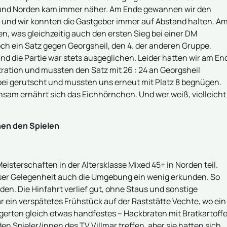
 und Norden kam immer näher. Am Ende gewannen wir den
ser und wir konnten die Gastgeber immer auf Abstand halten. A
en, was gleichzeitig auch den ersten Sieg bei einer DM
och ein Satz gegen Georgsheil, den 4. der anderen Gruppe,
nd die Partie war stets ausgeglichen. Leider hatten wir am En
ation und mussten den Satz mit 26 : 24 an Georgsheil
rbei gerutscht und mussten uns erneut mit Platz 8 begnügen.
sam ernährt sich das Eichhörnchen. Und wer weiß, vielleicht
en den Spielen
terschaften in der Altersklasse Mixed 45+ in Norden teil.
dieser Gelegenheit auch die Umgebung ein wenig erkunden. So
den. Die Hinfahrt verlief gut, ohne Staus und sonstige
ar ein verspätetes Frühstück auf der Raststätte Vechte, wo ein
erten gleich etwas handfestes – Hackbraten mit Bratkartoffe
den Spieler/innen des TV Villmar treffen, aber sie hatten sich