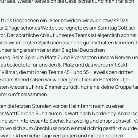
r alle. Wieder teilte sich die Gesellschaft und man traf sich
ft ins Geschehen ein. Aber bewirken wir auch etwas? Das
or 2 Tage schönes Wetter, so regnete es am Sonntag Gott sei
vor. Der sportliche Ablauf unseres Teams ist eigentlich schnell
obei wir im ersten Spiel überraschend gut mithalten konnten. 
unser lang ersehnter erster Sieg bei Deutschen
nung. Beim Spiel um Platz 7 und 8 versagten unsere Nerven u
as bedeutete für uns den 8. Platz und das wurde mit Sekt
illmar, die mit ihren Teams 45+ und 55+ jeweils den dritten
n und am Abend saßen wir wieder gemütlich im Hotel Smutje
ten wieder auf ihre Zimmer zurück, nur eine kleine Gruppe f
Unterkunft beisammen.
en die letzten Stunden vor der Heimfahrt noch zu einer
rer Wattführerin Runa durch´s Watt nach Norderney. Abmars
ine sehr interessante Sache, kurzweilig und anspruchsvoll. V
ch wo sich zum Abschluss noch einmal richtig gestärkt wurde,
 waren 4 herrliche Tage vergangen und mit zahlreichen