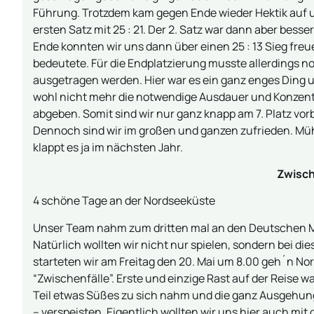
Führung. Trotzdem kam gegen Ende wieder Hektik auf
ersten Satz mit 25 : 21. Der 2. Satz war dann aber bes
Ende konnten wir uns dann über einen 25 : 13 Sieg freu
bedeutete. Für die Endplatzierung musste allerdings n
ausgetragen werden. Hier war es ein ganz enges Ding u
wohl nicht mehr die notwendige Ausdauer und Konzentr
abgeben. Somit sind wir nur ganz knapp am 7. Platz vo
Dennoch sind wir im großen und ganzen zufrieden. Müh
klappt es ja im nächsten Jahr.
Zwisch
4 schöne Tage an der Nordseeküste
Unser Team nahm zum dritten mal an den Deutschen Meis
Natürlich wollten wir nicht nur spielen, sondern bei 
starteten wir am Freitag den 20. Mai um 8.00 geh´n Nor
“Zwischenfälle”. Erste und einzige Rast auf der Reise w
Teil etwas Süßes zu sich nahm und die ganz Ausgehung
– verspeisten. Eigentlich wollten wir uns hier auch mit 