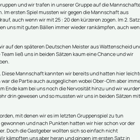
ruppen und wir trafen in unserer Gruppe auf die Mannschaft
. Im ersten Spiel mussten wir gegen die Mannschaft aus
rauf, auch wenn wir mit 25 : 20 den kürzeren zogen. Im 2. Satz
nten uns mit guten Bällen immer wieder rankämpfen, auch we
en wir auf den späteren Deutschen Meister aus Wattenscheid un
 Team ließ uns in beiden Sätzen kaum eine Chance und wir
ben.
 Diese Mannschaft kannten wir bereits und hatten hier leicht
n war die Partie auch ausgeglichen wobei Ober-Olm aber imm
Am Ende kam bei uns noch die Nervosität hinzu und wir wurde
mehr drin gewesen und so mussten wir uns in beiden Sätzen mi
rden, mit denen wir es im letzten Gruppenspiel zu tun
l gewonnen und nach Punkten hatten wir hier schon vor der
er. Doch die Gastgeber wollten sich so einfach nicht
r kämpften uns aber heran und gingen im ersten Satz in