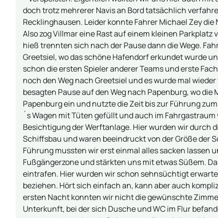
doch trotz mehrerer Navis an Bord tatsächlich verfah
Recklinghausen. Leider konnte Fahrer Michael Zey die 
Also zog Villmar eine Rast auf einem kleinen Parkplatz
hieß trennten sich nach der Pause dann die Wege. Fah
Greetsiel, wo das schöne Hafendorf erkundet wurde un
schon die ersten Spieler anderer Teams und erste Fac
noch den Weg nach Greetsiel und es wurde mal wieder v
besagten Pause auf den Weg nach Papenburg, wo die May
Papenburg ein und nutzte die Zeit bis zur Führung zum
´s Wagen mit Tüten gefüllt und auch im Fahrgastraum w
Besichtigung der Werftanlage. Hier wurden wir durch d
Schiffsbau und waren beeindruckt von der Größe der Sc
Führung mussten wir erst einmal alles sacken lassen
Fußgängerzone und stärkten uns mit etwas Süßem. Dan
eintrafen. Hier wurden wir schon sehnsüchtigt erwart
beziehen. Hört sich einfach an, kann aber auch kompliz
ersten Nacht konnten wir nicht die gewünschte Zimme
Unterkunft, bei der sich Dusche und WC im Flur befa