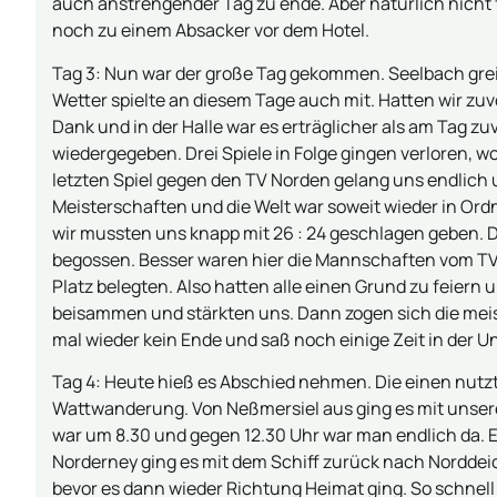
auch anstrengender Tag zu ende. Aber natürlich nicht fü
noch zu einem Absacker vor dem Hotel.
Tag 3: Nun war der große Tag gekommen. Seelbach grei
Wetter spielte an diesem Tage auch mit. Hatten wir zuv
Dank und in der Halle war es erträglicher als am Tag zu
wiedergegeben. Drei Spiele in Folge gingen verloren, w
letzten Spiel gegen den TV Norden gelang uns endlich 
Meisterschaften und die Welt war soweit wieder in Ord
wir mussten uns knapp mit 26 : 24 geschlagen geben. D
begossen. Besser waren hier die Mannschaften vom TV V
Platz belegten. Also hatten alle einen Grund zu feier
beisammen und stärkten uns. Dann zogen sich die meis
mal wieder kein Ende und saß noch einige Zeit in der 
Tag 4: Heute hieß es Abschied nehmen. Die einen nutzt
Wattwanderung. Von Neßmersiel aus ging es mit unse
war um 8.30 und gegen 12.30 Uhr war man endlich da. E
Norderney ging es mit dem Schiff zurück nach Norddei
bevor es dann wieder Richtung Heimat ging. So schnell