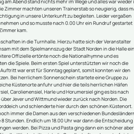
g am Abend stand nichts mehr im Wege und alles war wieder 
ie Zimmer machten unseren Trainerstab so neugierig, dass 
chtigung in unsere Unterkunft zu begleiten. Leider vergaßen
unehmen und so musste nach 0.00 Uhr ein Rundruf gestartet
n Zimmer kam.
haften in die Turnhalle. Hierzu hatte sich der Veranstalter
sam mit dem Spielmannszug der Stadt Norden in die Halle ein
tere Offizielle ertönte noch die Nationalhymne und es
die Spiele. Beim ersten Spiel unterstützten wir noch die
Auftritt war erst für Sonntag geplant, somit konnten wir den
en. Bei herrlichem Sonnenschein startete eine Gruppe zu
iche Küstenorte anfuhr und hier die teils herrlichen Häfen
iel, Carolienensiel, Harle und Horumersiel ging es bis nach
se über Jever und Wittmund wieder zurück nach Norden. Die
orddeich und schlenderte hier durch den schönen Küstenort.
o noch immer die Damen aus den verschiedenen Bundesländer
e 8 Stunden. Endlich um 18.00 Uhr war dann die Entscheidung
ngen werden. Bei Pizza und Pasta ging dann ein schöner aber