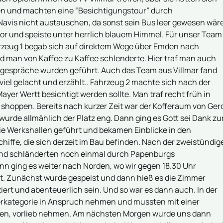
ren und machten eine “Besichtigungstour” durch
Navis nicht austauschen, da sonst sein Bus leer gewesen wäre
 vor und speiste unter herrlich blauem Himmel. Für unser Team
rzeug 1 begab sich auf direktem Wege über Emden nach
d man von Kaffee zu Kaffee schlenderte. Hier traf man auch
hgespräche wurden geführt. Auch das Team aus Villmar fand
iel gelacht und erzählt.. Fahrzeug 2 machte sich nach der
er Wertt besichtigt werden sollte. Man traf recht früh in
 shoppen. Bereits nach kurzer Zeit war der Kofferaum von Ger
urde allmählich der Platz eng. Dann ging es Gott sei Dank zu
ie Werkshallen geführt und bekamen Einblicke in den
hiffe, die sich derzeit im Bau befinden. Nach der zweistündig
 und schländerten noch einmal durch Papenburgs
n ging es weiter nach Norden, wo wir gegen 18.30 Uhr
et. Zunächst wurde gespeist und dann hieß es die Zimmer
iert und abenteuerlich sein. Und so war es dann auch. In der
rkategorie in Anspruch nehmen und mussten mit einer
nden, vorlieb nehmen. Am nächsten Morgen wurde uns dann