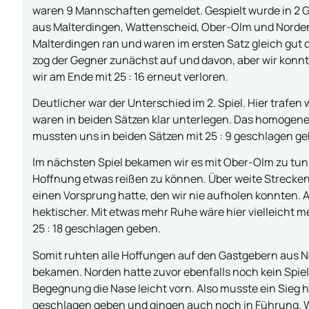
waren 9 Mannschaften gemeldet. Gespielt wurde in 2 G
aus Malterdingen, Wattenscheid, Ober-Olm und Norden
Malterdingen ran und waren im ersten Satz gleich gut d
zog der Gegner zunächst auf und davon, aber wir kon
wir am Ende mit 25 : 16 erneut verloren.
Deutlicher war der Unterschied im 2. Spiel. Hier traf
waren in beiden Sätzen klar unterlegen. Das homogene
mussten uns in beiden Sätzen mit 25 : 9 geschlagen ge
Im nächsten Spiel bekamen wir es mit Ober-Olm zu tun.
Hoffnung etwas reißen zu können. Über weite Strecke
einen Vorsprung hatte, den wir nie aufholen konnten. 
hektischer. Mit etwas mehr Ruhe wäre hier vielleicht 
25 : 18 geschlagen geben.
Somit ruhten alle Hoffungen auf den Gastgebern aus No
bekamen. Norden hatte zuvor ebenfalls noch kein Spie
Begegnung die Nase leicht vorn. Also musste ein Sieg h
geschlagen geben und gingen auch noch in Führung. Wi